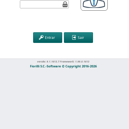
Entrar
Sair
D: 76799
9/08/2026
versão: 9.1.1613.7 Framework: 1.99.0.1613
Fiorilli S.C.-Software © Copyright 2016-2026